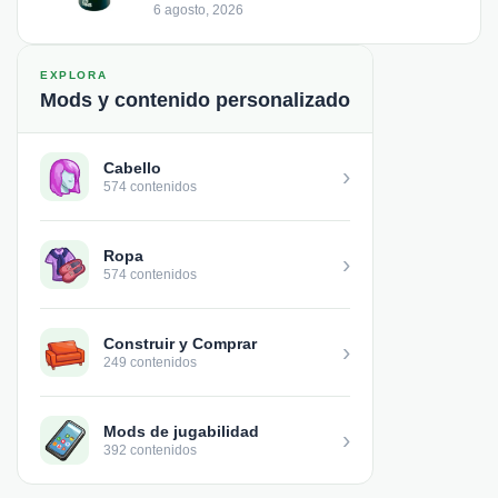
6 agosto, 2026
EXPLORA
Mods y contenido personalizado
Cabello
›
574 contenidos
Ropa
›
574 contenidos
Construir y Comprar
›
249 contenidos
Mods de jugabilidad
›
392 contenidos