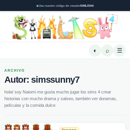
◆
Usa nuestro código de creador
SIMLISH4
◐
⌕
☰
ARCHIVO
Autor:
simssunny7
hola! soy Naiomi me gusta mucho jugar los sims 4 crear
historias con mucho drama y salseo, también ver doramas,
películas y la comida dulce
Descargas