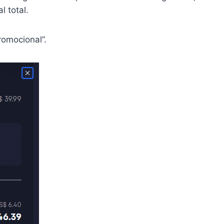
l total.
romocional”.