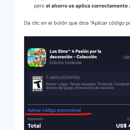
pero
el ahorro se aplica correctamente
a
Da clic en el botón que dice “Aplicar código p