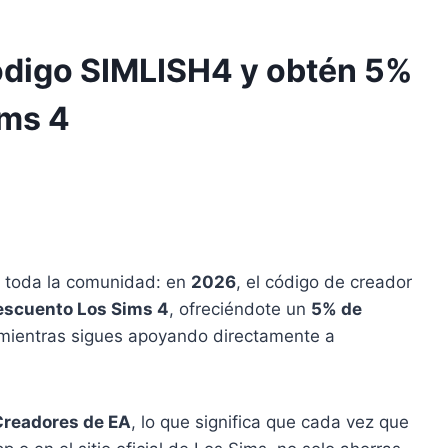
ódigo SIMLISH4 y obtén 5%
ims 4
n toda la comunidad: en
2026
, el código de creador
escuento Los Sims 4
, ofreciéndote un
5% de
mientras sigues apoyando directamente a
Creadores de EA
, lo que significa que cada vez que