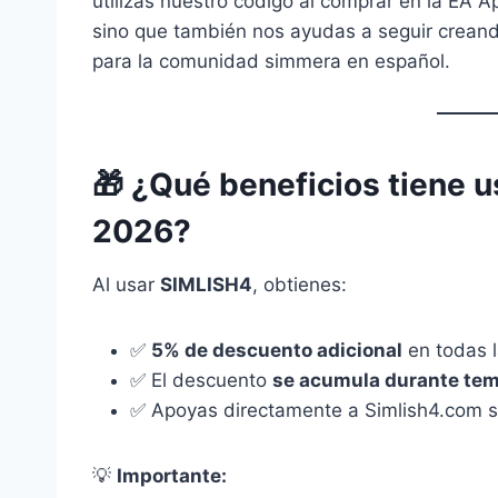
utilizas nuestro código al comprar en la EA Ap
sino que también nos ayudas a seguir creand
para la comunidad simmera en español.
🎁 ¿Qué beneficios tiene 
2026?
Al usar
SIMLISH4
, obtienes:
✅
5% de descuento adicional
en todas 
✅ El descuento
se acumula durante tem
✅ Apoyas directamente a Simlish4.com sin
💡
Importante: