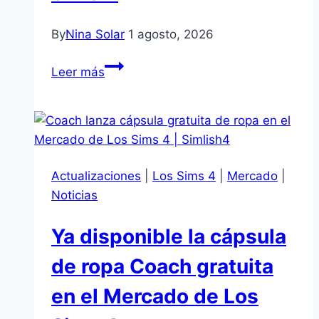
By
Nina Solar
1 agosto, 2026
Última
Leer más
semana
para
canjear
los
sets
Actualizaciones
|
Los Sims 4
|
Mercado
|
gratuitos
Noticias
de
creadores
Ya disponible la cápsula
en
el
de ropa Coach gratuita
Mercado
en el Mercado de Los
de
Los