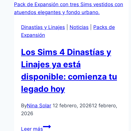
Sims
4:
Hora
Dinastías y Linajes
|
Noticias
|
Packs de
del
Expansión
Té
–
Los Sims 4 Dinastías y
Kit
🫖
Linajes ya está
#LosSims4
disponible: comienza tu
legado hoy
By
Nina Solar
12 febrero, 2026
12 febrero,
2026
Los
Leer más