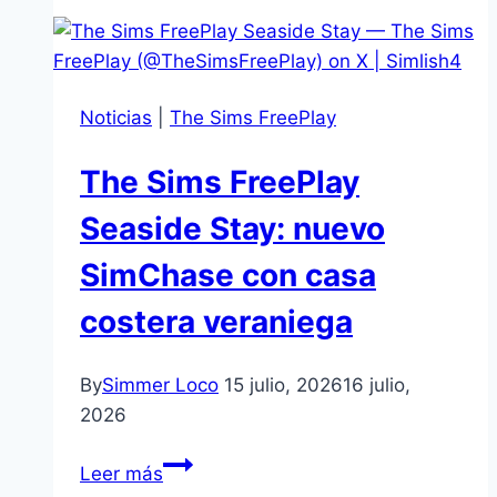
4
Music
Den
Kit:
Noticias
|
The Sims FreePlay
nuevo
kit
The Sims FreePlay
para
crear
Seaside Stay: nuevo
espacios
SimChase con casa
de
música
costera veraniega
y
relax
By
Simmer Loco
15 julio, 2026
16 julio,
2026
The
Leer más
Sims