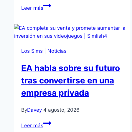
Figura
Leer más
oficial
de
Plumbob
iluminado
de
Los Sims
|
Noticias
3
pulgadas
EA habla sobre su futuro
con
música
tras convertirse en una
y
empresa privada
librito
By
Davey
4 agosto, 2026
EA
Leer más
habla