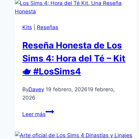
tiene
50%
de
Kits
|
Reseñas
descuento
en
Reseña Honesta de Los
todos
sus
Sims 4: Hora del Té – Kit
packs
🫖 #LosSims4
por
tiempo
limitado
By
Davey
19 febrero, 2026
19 febrero,
2026
Reseña
Leer más
Honesta
de
Los