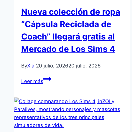
el
Nueva colección de ropa
23
de
“Cápsula Reciclada de
julio
Coach” llegará gratis al
con
estilo
Mercado de Los Sims 4
retrofuturista
y
By
Xia
20 julio, 2026
20 julio, 2026
200
Moolas
Nueva
Leer más
colección
de
ropa
“Cápsula
Reciclada
de