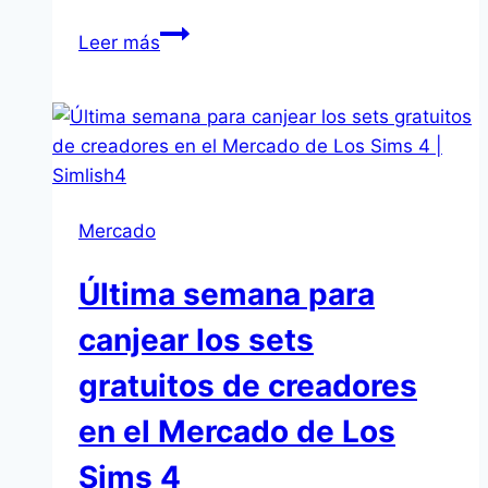
Los
Leer más
Sims
4
recibirá
más
contenido
gratuito
Mercado
centrado
en
Última semana para
representación
durante
canjear los sets
el
gratuitos de creadores
resto
de
en el Mercado de Los
2026
Sims 4