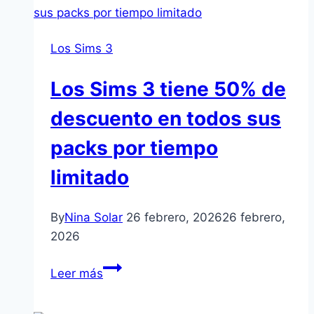
4
Dinastías
Los Sims 3
y
Linajes
Los Sims 3 tiene 50% de
responderán
preguntas
descuento en todos sus
en
packs por tiempo
vivo
en
limitado
un
evento
By
Nina Solar
26 febrero, 2026
26 febrero,
en
2026
Discord
Los
Leer más
Sims
3