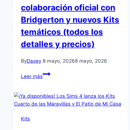
de
colaboración oficial con
Lady
Bridgerton y nuevos Kits
Bridgerton
–
temáticos (todos los
Kit
detalles y precios)
traerá
vestidos,
máscaras
By
Davey
8 mayo, 2026
8 mayo, 2026
y
Los
moda
Leer más
Sims
inspirada
4
en
anuncia
Bridgerton
colaboración
oficial
Kits
con
Bridgerton