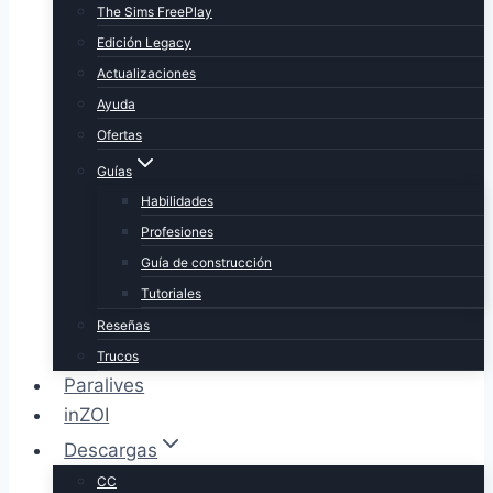
The Sims FreePlay
Edición Legacy
Actualizaciones
Ayuda
Ofertas
Guías
Habilidades
Profesiones
Guía de construcción
Tutoriales
Reseñas
Trucos
Paralives
inZOI
Descargas
CC