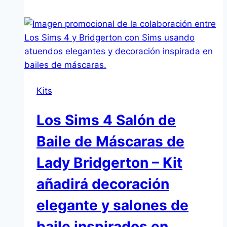
FreePlay
Seaside
Stay:
nuevo
SimChase
con
Kits
casa
costera
Los Sims 4 Salón de
veraniega
Baile de Máscaras de
Lady Bridgerton – Kit
añadirá decoración
elegante y salones de
baile inspirados en