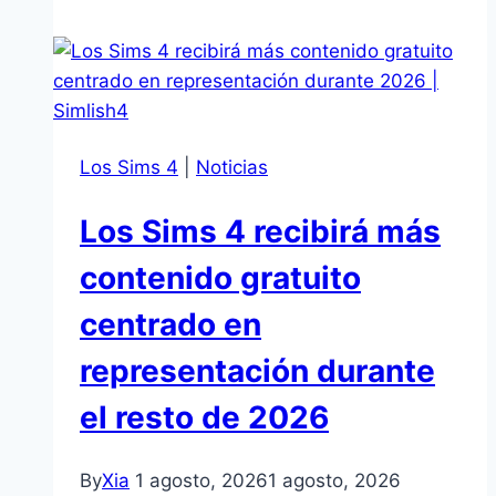
sobre
su
futuro
tras
convertirse
Los Sims 4
|
Noticias
en
una
Los Sims 4 recibirá más
empresa
privada
contenido gratuito
centrado en
representación durante
el resto de 2026
By
Xia
1 agosto, 2026
1 agosto, 2026