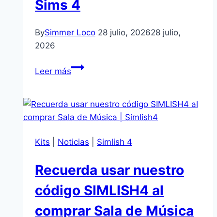
Sims 4
Sims
4
By
Simmer Loco
28 julio, 2026
28 julio,
2026
Ya
Leer más
disponible
la
cápsula
de
ropa
Kits
|
Noticias
|
Simlish 4
Coach
gratuita
Recuerda usar nuestro
en
el
código SIMLISH4 al
Mercado
comprar Sala de Música
de