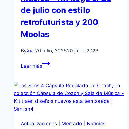
de julio con estilo
retrofuturista y 200
Moolas
By
Xia
20 julio, 2026
20 julio, 2026
Los
Leer más
Sims
4
Sala
de
Música
–
Kit
Actualizaciones
|
Mercado
|
Noticias
llega