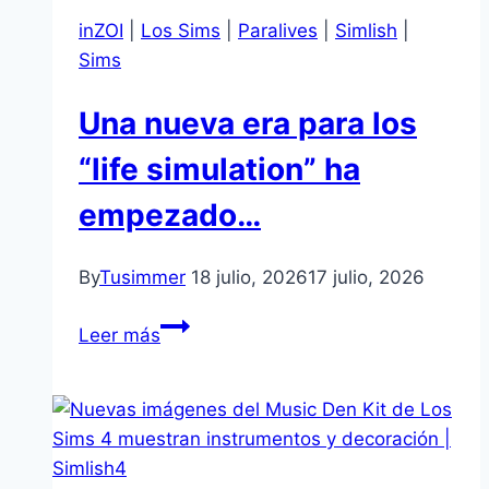
Coach”
inZOI
|
Los Sims
|
Paralives
|
Simlish
|
llegará
Sims
gratis
al
Una nueva era para los
Mercado
de
“life simulation” ha
Los
empezado…
Sims
4
By
Tusimmer
18 julio, 2026
17 julio, 2026
Una
Leer más
nueva
era
para
los
“life