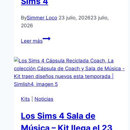
Sims 4
By
Simmer Loco
23 julio, 2026
23 julio,
2026
Actualización
Leer más
en
Windows
soluciona
fallo
que
impedía
iniciar
Kits
|
Noticias
Los
Sims
Los Sims 4 Sala de
4
Música – Kit llega el 23