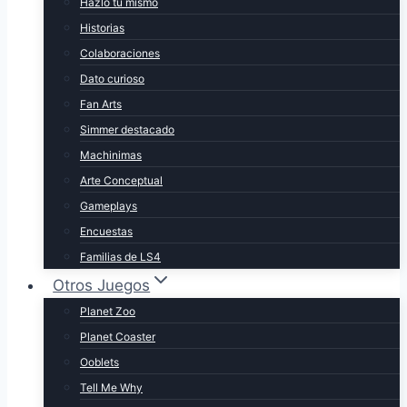
Hazlo tú mismo
Historias
Colaboraciones
Dato curioso
Fan Arts
Simmer destacado
Machinimas
Arte Conceptual
Gameplays
Encuestas
Familias de LS4
Otros Juegos
Planet Zoo
Planet Coaster
Ooblets
Tell Me Why