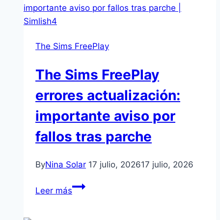
Den
Kit
de
The Sims FreePlay
Los
Sims
The Sims FreePlay
4
muestran
errores actualización:
instrumentos
importante aviso por
y
decoración
fallos tras parche
By
Nina Solar
17 julio, 2026
17 julio, 2026
The
Leer más
Sims
FreePlay