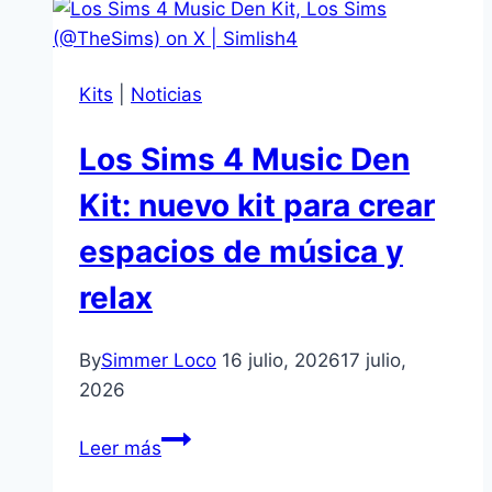
errores
actualización:
importante
Kits
|
Noticias
aviso
por
Los Sims 4 Music Den
fallos
tras
Kit: nuevo kit para crear
parche
espacios de música y
relax
By
Simmer Loco
16 julio, 2026
17 julio,
2026
Los
Leer más
Sims