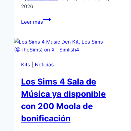
2026
Set
Leer más
Haussmaniano
en
el
Mercado
de
Kits
|
Noticias
Los
Sims
Los Sims 4 Sala de
4:
muros
Música ya disponible
y
con 200 Moola de
pisos
nuevos
bonificación