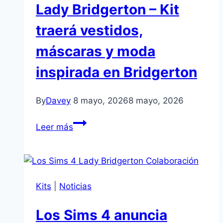
Lady Bridgerton – Kit
Kit
añadirá
traerá vestidos,
decoración
máscaras y moda
elegante
y
inspirada en Bridgerton
salones
de
By
Davey
8 mayo, 2026
8 mayo, 2026
baile
inspirados
Los
Leer más
en
Sims
Bridgerton
4
Galas
de
Kits
|
Noticias
Baile
de
Los Sims 4 anuncia
Máscaras