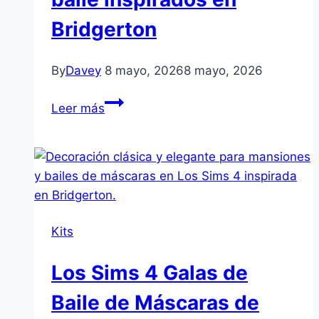
Bridgerton
By
Davey
8 mayo, 2026
8 mayo, 2026
Los
Leer más
Sims
4
Salón
de
Baile
de
Kits
Máscaras
de
Los Sims 4 Galas de
Lady
Bridgerton
Baile de Máscaras de
–