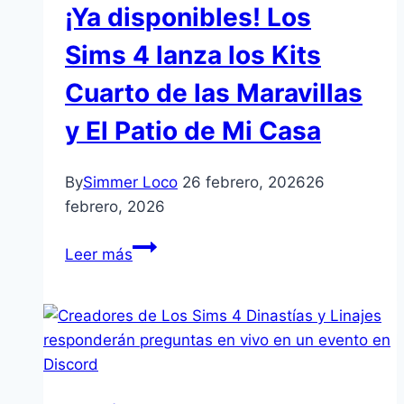
¡Ya disponibles! Los
y
nuevos
Sims 4 lanza los Kits
Kits
Cuarto de las Maravillas
temáticos
(todos
y El Patio de Mi Casa
los
detalles
By
Simmer Loco
26 febrero, 2026
26
y
febrero, 2026
precios)
¡Ya
Leer más
disponibles!
Los
Sims
4
lanza
los