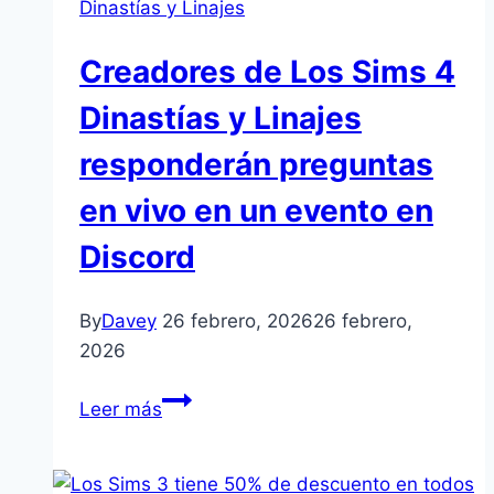
Dinastías y Linajes
Kits
Cuarto
Creadores de Los Sims 4
de
las
Dinastías y Linajes
Maravillas
responderán preguntas
y
El
en vivo en un evento en
Patio
Discord
de
Mi
Casa
By
Davey
26 febrero, 2026
26 febrero,
2026
Creadores
Leer más
de
Los
Sims