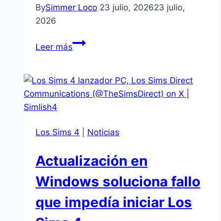
By
Simmer Loco
23 julio, 2026
23 julio,
2026
Los
Leer más
Sims
4
Sala
de
Música
ya
Los Sims 4
|
Noticias
disponible
con
Actualización en
200
Moola
Windows soluciona fallo
de
que impedía iniciar Los
bonificación