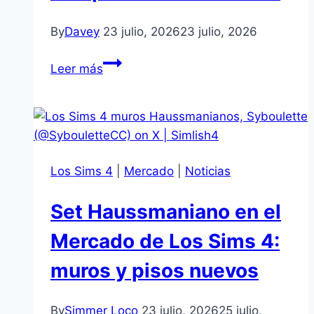
Los
Sims
By
Davey
23 julio, 2026
23 julio, 2026
4
Recuerda
Leer más
usar
nuestro
código
SIMLISH4
al
Los Sims 4
|
Mercado
|
Noticias
comprar
Sala
Set Haussmaniano en el
de
Música
Mercado de Los Sims 4:
muros y pisos nuevos
By
Simmer Loco
23 julio, 2026
25 julio,