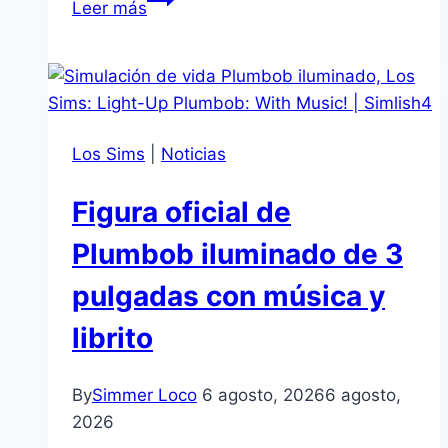
Leer más
de
actualización
de
Los
Sims
Los Sims
|
Noticias
4:
Ajuste
Figura oficial de
de
autoguardado
Plumbob iluminado de 3
y
pulgadas con música y
fallos
en
librito
el
Mercado
By
Simmer Loco
6 agosto, 2026
6 agosto,
2026