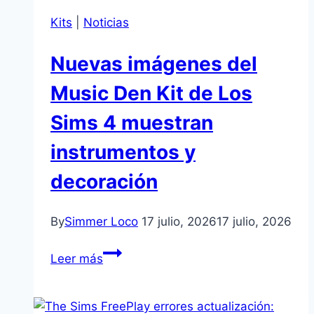
simulation”
Kits
|
Noticias
ha
empezado…
Nuevas imágenes del
Music Den Kit de Los
Sims 4 muestran
instrumentos y
decoración
By
Simmer Loco
17 julio, 2026
17 julio, 2026
Nuevas
Leer más
imágenes
del
Music