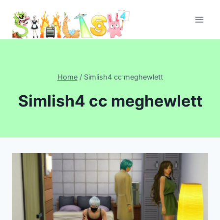
Skip
to
content
Home
/
Simlish4 cc meghewlett
Simlish4 cc meghewlett