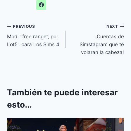
Navegación
PREVIOUS
NEXT
Mod: “free range”, por
¡Cuentas de
de
Lot51 para Los Sims 4
Simstagram que te
entradas
volaran la cabeza!
También te puede interesar
esto...