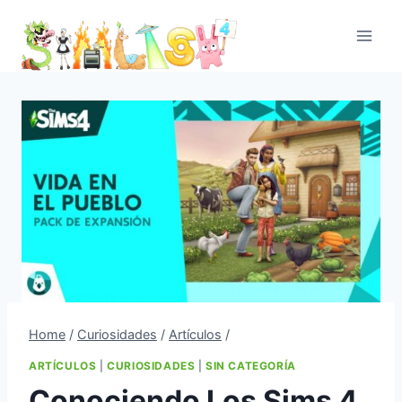
Skip
to
content
Home
/
Curiosidades
/
Artículos
/
ARTÍCULOS
|
CURIOSIDADES
|
SIN CATEGORÍA
Conociendo Los Sims 4