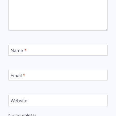
Name
*
Email
*
Website
No completar