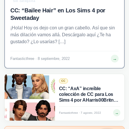
Sin categoría
CC: “Bailee Hair” en Los Sims 4 por
Sweetaday
¡Hola! Hoy os dejo con un gran cabello. Así que sin
más dilación vamos allá. Descárgalo aquí ¿Te ha
gustado? ¿Lo usarías? […]
→
Fantasticthree · 8 septiembre, 2022
CC
CC: “AxA” increíble
colección de CC para Los
Sims 4 por AHarris00Britney
y Ayoshi
→
Fantasticthree · 7 agosto, 2022