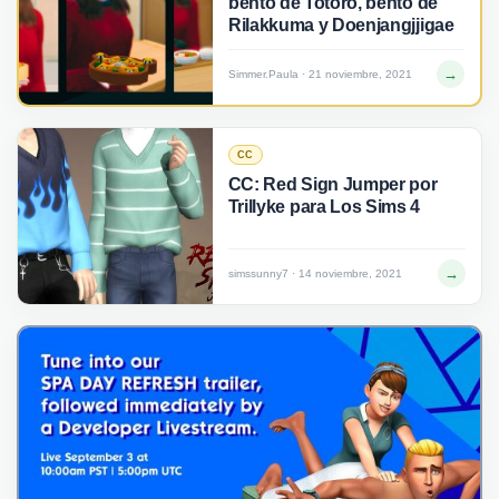
bento de Totoro, bento de
Rilakkuma y Doenjangjjigae
→
Simmer.Paula · 21 noviembre, 2021
CC
CC: Red Sign Jumper por
Trillyke para Los Sims 4
→
simssunny7 · 14 noviembre, 2021