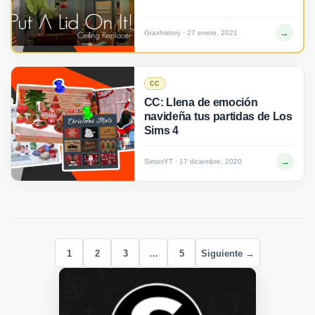
→
Graxhistory · 27 enero, 2021
CC
CC: Llena de emoción
navideña tus partidas de Los
Sims 4
→
SimoriYT · 17 diciembre, 2020
1
2
3
…
5
Siguiente →