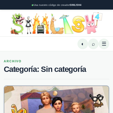
◆
Usa nuestro código de creador
SIMLISH4
◐
⌕
☰
ARCHIVO
Categoría:
Sin categoría