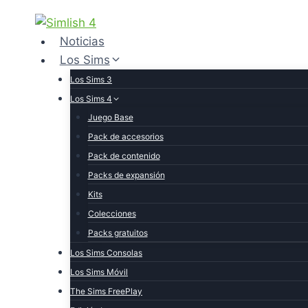
Skip
to
Noticias
content
Los Sims
Los Sims 3
Los Sims 4
Juego Base
Pack de accesorios
Pack de contenido
Packs de expansión
Kits
Colecciones
Packs gratuitos
Los Sims Consolas
Los Sims Móvil
The Sims FreePlay