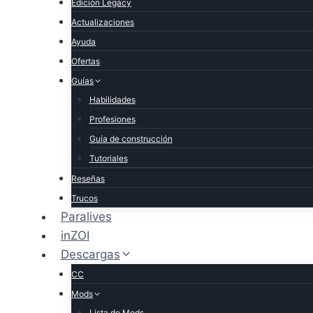
Edición Legacy
Actualizaciones
Ayuda
Ofertas
Guías
Habilidades
Profesiones
Guía de construcción
Tutoriales
Reseñas
Trucos
Paralives
inZOI
Descargas
CC
Mods
Lista de Mods