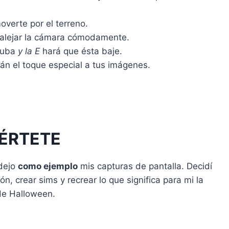
verte por el terreno.
y alejar la cámara cómodamente.
 suba
y la E
hará que ésta baje.
rán el toque especial a tus imágenes.
IÉRTETE
 dejo
como ejemplo
mis capturas de pantalla. Decidí
n, crear sims y recrear lo que significa para mi la
 de Halloween.