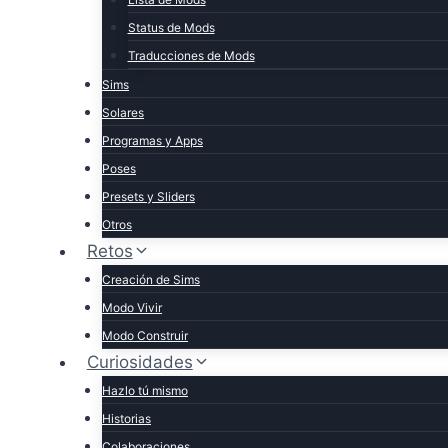
Status de Mods
Traducciones de Mods
Sims
Solares
Programas y Apps
Poses
Presets y Sliders
Otros
Retos
Creación de Sims
Modo Vivir
Modo Construir
Curiosidades
Hazlo tú mismo
Historias
Colaboraciones