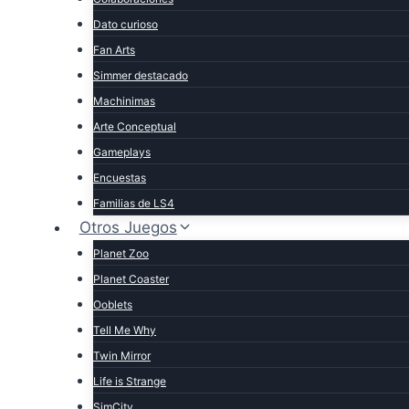
Dato curioso
Fan Arts
Simmer destacado
Machinimas
Arte Conceptual
Gameplays
Encuestas
Familias de LS4
Otros Juegos
Planet Zoo
Planet Coaster
Ooblets
Tell Me Why
Twin Mirror
Life is Strange
SimCity