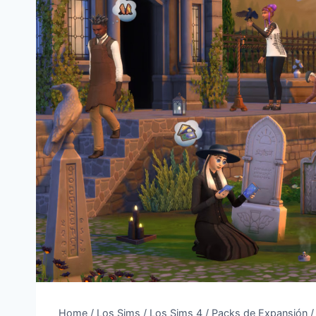
Home
/
Los Sims
/
Los Sims 4
/
Packs de Expansión
/