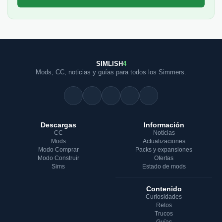
SIMLISH
4
Mods, CC, noticias y guías para todos los Simmers.
Descargas
Información
CC
Noticias
Mods
Actualizaciones
Modo Comprar
Packs y expansiones
Modo Construir
Ofertas
Sims
Estado de mods
Contenido
Curiosidades
Retos
Trucos