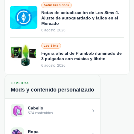
Actualizaciones
Notas de actualización de Los Sims 4:
Ajuste de autoguardado y fallos en el
Mercado
6 agosto, 2026
Los Sims
Figura oficial de Plumbob iluminado de
3 pulgadas con música y librito
6 agosto, 2026
EXPLORA
Mods y contenido personalizado
Cabello
›
574 contenidos
Ropa
›