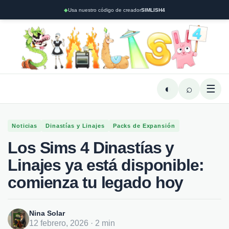
◆
Usa nuestro código de creador
SIMLISH4
◐
⌕
☰
Noticias
Dinastías y Linajes
Packs de Expansión
Los Sims 4 Dinastías y
Linajes ya está disponible:
comienza tu legado hoy
Nina Solar
12 febrero, 2026 · 2 min