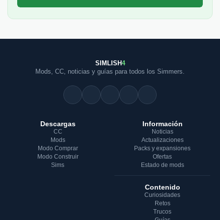
SIMLISH
4
Mods, CC, noticias y guías para todos los Simmers.
Descargas
Información
CC
Noticias
Mods
Actualizaciones
Modo Comprar
Packs y expansiones
Modo Construir
Ofertas
Sims
Estado de mods
Contenido
Curiosidades
Retos
Trucos