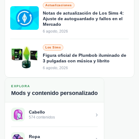
Actualizaciones
Notas de actualización de Los Sims 4:
Ajuste de autoguardado y fallos en el
Mercado
6 agosto, 2026
Los Sims
Figura oficial de Plumbob iluminado de
3 pulgadas con música y librito
6 agosto, 2026
EXPLORA
Mods y contenido personalizado
Cabello
›
574 contenidos
Ropa
›