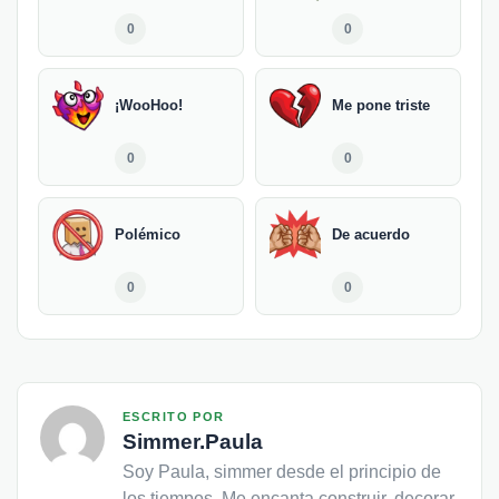
0
0
¡WooHoo!
Me pone triste
0
0
Polémico
De acuerdo
0
0
ESCRITO POR
Simmer.Paula
Soy Paula, simmer desde el principio de
los tiempos. Me encanta construir, decorar