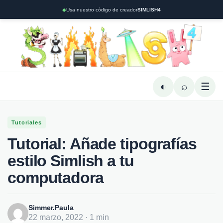
◆
Usa nuestro código de creador
SIMLISH4
◐
⌕
☰
Tutoriales
Tutorial: Añade tipografías
estilo Simlish a tu
computadora
Simmer.Paula
22 marzo, 2022 · 1 min