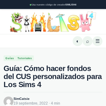
◆
Usa nuestro código de creador
SIMLISH4
◐
⌕
☰
Guías
Tutoriales
Guía: Cómo hacer fondos
del CUS personalizados para
Los Sims 4
SimCatsie
19 septiembre, 2022 · 4 min