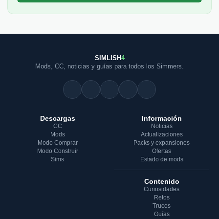
SIMLISH
4
Mods, CC, noticias y guías para todos los Simmers.
Descargas
Información
CC
Noticias
Mods
Actualizaciones
Modo Comprar
Packs y expansiones
Modo Construir
Ofertas
Sims
Estado de mods
Contenido
Curiosidades
Retos
Trucos
Guías