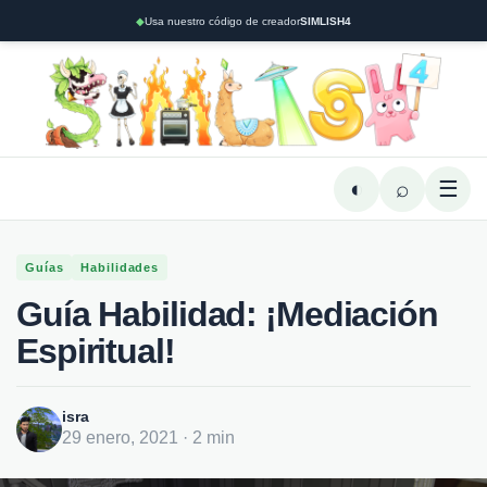
◆
Usa nuestro código de creador
SIMLISH4
◐
⌕
☰
Guías
Habilidades
Guía Habilidad: ¡Mediación
Espiritual!
isra
29 enero, 2021 · 2 min