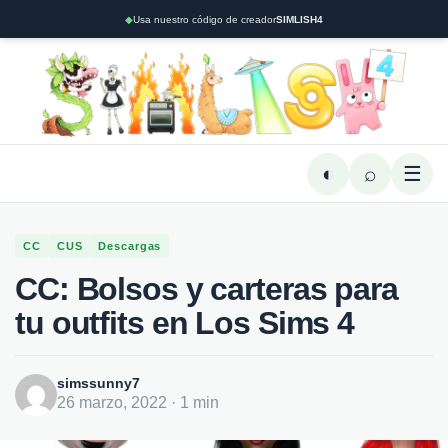
◆
Usa nuestro código de creador
SIMLISH4
◐
⌕
☰
CC
CUS
Descargas
CC: Bolsos y carteras para
tu outfits en Los Sims 4
simssunny7
26 marzo, 2022 · 1 min