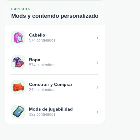
EXPLORA
Mods y contenido personalizado
Cabello
›
574 contenidos
Ropa
›
574 contenidos
Construir y Comprar
›
249 contenidos
Mods de jugabilidad
›
392 contenidos