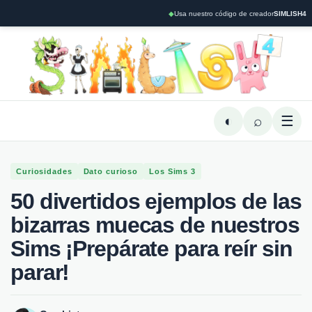
◆
Usa nuestro código de creador
SIMLISH4
◐
⌕
☰
Curiosidades
Dato curioso
Los Sims 3
50 divertidos ejemplos de las
bizarras muecas de nuestros
Sims ¡Prepárate para reír sin
parar!