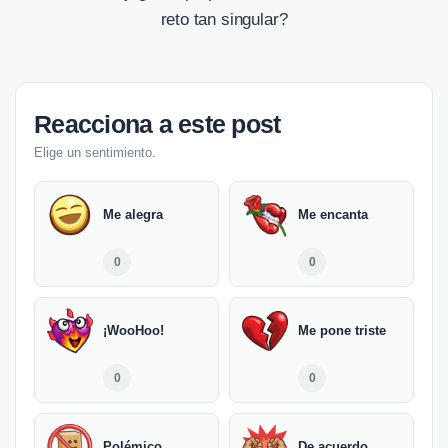
reto tan singular?
Reacciona a este post
Elige un sentimiento.
Me alegra
Me encanta
0
0
¡WooHoo!
Me pone triste
0
0
Polémico
De acuerdo