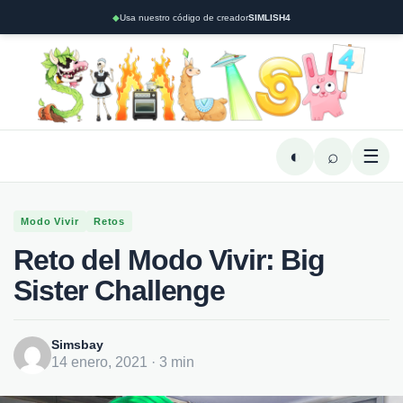
◆
Usa nuestro código de creador
SIMLISH4
◐
⌕
☰
Modo Vivir
Retos
Reto del Modo Vivir: Big
Sister Challenge
Simsbay
14 enero, 2021 · 3 min