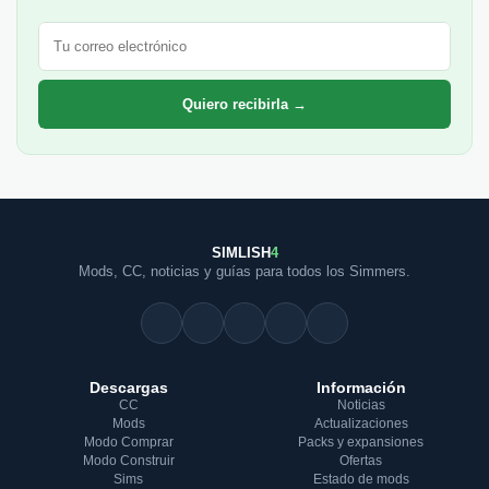
Correo electrónico
Quiero recibirla →
SIMLISH
4
Mods, CC, noticias y guías para todos los Simmers.
Descargas
Información
CC
Noticias
Mods
Actualizaciones
Modo Comprar
Packs y expansiones
Modo Construir
Ofertas
Sims
Estado de mods