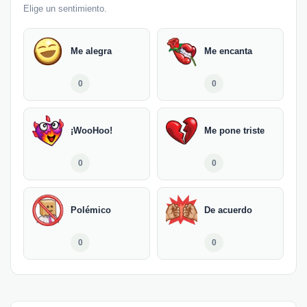
Elige un sentimiento.
Me alegra
Me encanta
0
0
¡WooHoo!
Me pone triste
0
0
Polémico
De acuerdo
0
0