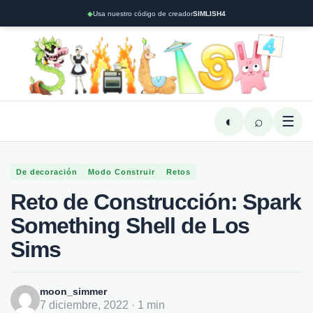
◆
Usa nuestro código de creador
SIMLISH4
◐
⌕
☰
De decoración
Modo Construir
Retos
Reto de Construcción: Spark
Something Shell de Los
Sims
moon_simmer
7 diciembre, 2022 · 1 min