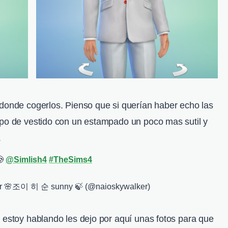
 donde cogerlos. Pienso que si querían haber echo las
ipo de vestido con un estampado un poco mas sutil y
.
🥲
@Simlish4
#TheSims4
r 🌸조이 히 순 sunny 🍃 (@naioskywalker)
 estoy hablando les dejo por aquí unas fotos para que