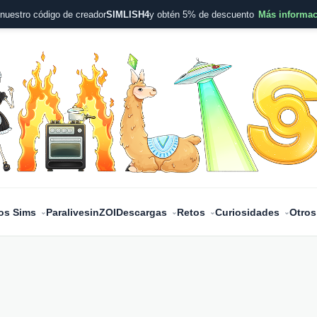
nuestro código de creador
SIMLISH4
y obtén 5% de descuento
Más informa
os Sims
Paralives
inZOI
Descargas
Retos
Curiosidades
Otros