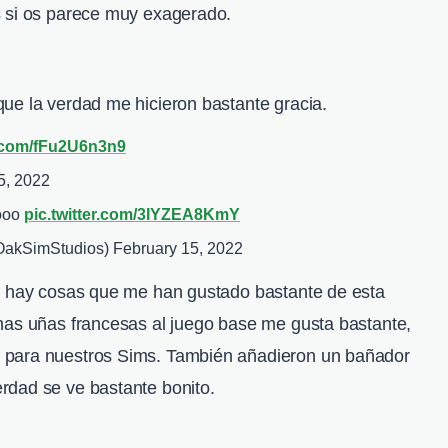
s si os parece muy exagerado.
ue la verdad me hicieron bastante gracia.
r.com/fFu2U6n3n9
5, 2022
ooo
pic.twitter.com/3IYZEA8KmY
OakSimStudios)
February 15, 2022
én hay cosas que me han gustado bastante de esta
nas uñas francesas al juego base me gusta bastante,
 para nuestros Sims. También añadieron un bañador
rdad se ve bastante bonito.