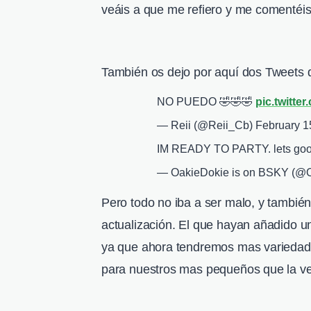
veáis a que me refiero y me comentéi
También os dejo por aquí dos Tweets q
NO PUEDO 🤣🤣🤣
pic.twitte
— Reii (@Reii_Cb)
February 1
IM READY TO PARTY. lets go
— OakieDokie is on BSKY (@
Pero todo no iba a ser malo, y tambi
actualización. El que hayan añadido u
ya que ahora tendremos mas variedad
para nuestros mas pequeños que la ve