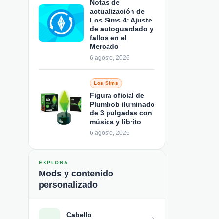
Notas de
actualización de
Los Sims 4: Ajuste
de autoguardado y
fallos en el
Mercado
6 agosto, 2026
Los Sims
Figura oficial de
Plumbob iluminado
de 3 pulgadas con
música y librito
6 agosto, 2026
EXPLORA
Mods y contenido
personalizado
Cabello
›