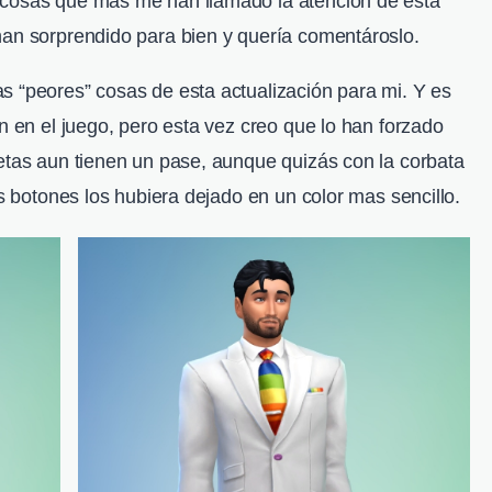
 cosas que mas me han llamado la atención de esta
han sorprendido para bien y quería comentároslo.
s “peores” cosas de esta actualización para mi. Y es
ón en el juego, pero esta vez creo que lo han forzado
uetas aun tienen un pase, aunque quizás con la corbata
os botones los hubiera dejado en un color mas sencillo.