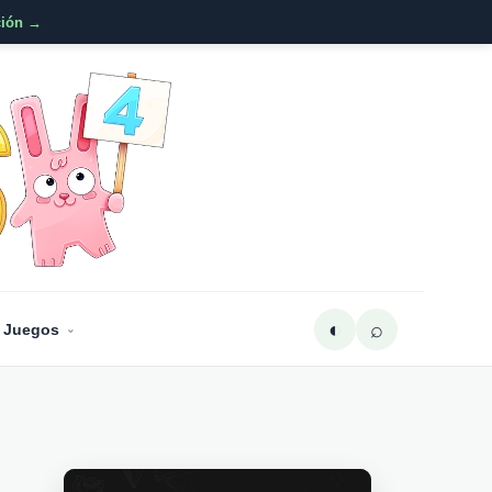
ción →
◐
⌕
 Juegos