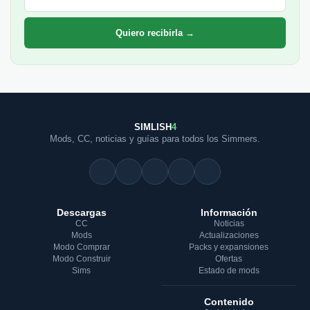
Quiero recibirla →
SIMLISH
4
Mods, CC, noticias y guías para todos los Simmers.
Descargas
Información
CC
Noticias
Mods
Actualizaciones
Modo Comprar
Packs y expansiones
Modo Construir
Ofertas
Sims
Estado de mods
Contenido