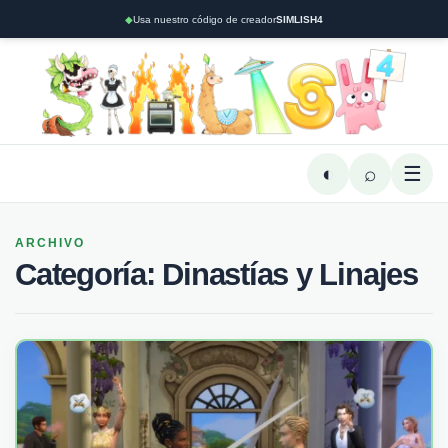
◆
Usa nuestro código de creador
SIMLISH4
◐
⌕
☰
ARCHIVO
Categoría:
Dinastías y Linajes