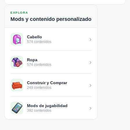
EXPLORA
Mods y contenido personalizado
Cabello
›
574 contenidos
Ropa
›
574 contenidos
Construir y Comprar
›
249 contenidos
Mods de jugabilidad
›
392 contenidos