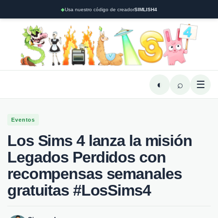
◆
Usa nuestro código de creador
SIMLISH4
◐
⌕
☰
Eventos
Los Sims 4 lanza la misión
Legados Perdidos con
recompensas semanales
gratuitas #LosSims4