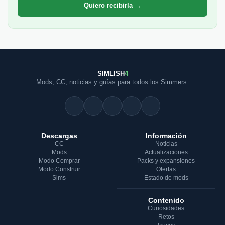
Quiero recibirla →
SIMLISH
4
Mods, CC, noticias y guías para todos los Simmers.
Descargas
Información
CC
Noticias
Mods
Actualizaciones
Modo Comprar
Packs y expansiones
Modo Construir
Ofertas
Sims
Estado de mods
Contenido
Curiosidades
Retos