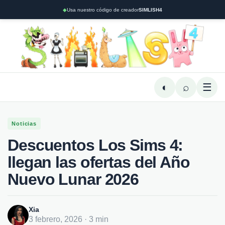
◆
Usa nuestro código de creador
SIMLISH4
◐
⌕
☰
Noticias
Descuentos Los Sims 4:
llegan las ofertas del Año
Nuevo Lunar 2026
Xia
3 febrero, 2026 · 3 min