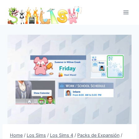
Skip
to
content
Home
/
Los Sims
/
Los Sims 4
/
Packs de Expansión
/