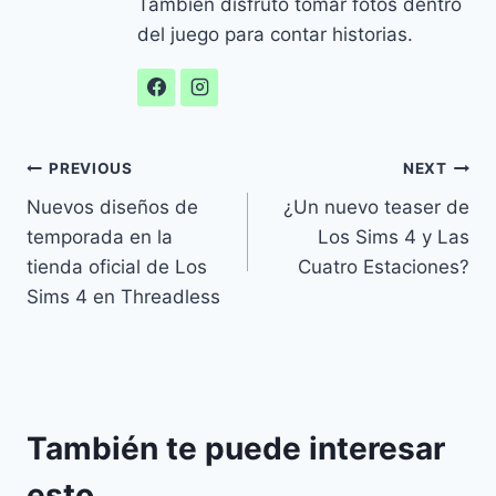
También disfruto tomar fotos dentro
del juego para contar historias.
Navegación
PREVIOUS
NEXT
Nuevos diseños de
¿Un nuevo teaser de
de
temporada en la
Los Sims 4 y Las
entradas
tienda oficial de Los
Cuatro Estaciones?
Sims 4 en Threadless
También te puede interesar
esto...