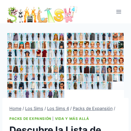
Skip
to
content
Home
/
Los Sims
/
Los Sims 4
/
Packs de Expansión
/
PACKS DE EXPANSIÓN
|
VIDA Y MÁS ALLÁ
Descubre la Lista de