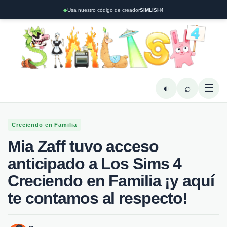
◆
Usa nuestro código de creador
SIMLISH4
◐
⌕
☰
Creciendo en Familia
Mia Zaff tuvo acceso
anticipado a Los Sims 4
Creciendo en Familia ¡y aquí
te contamos al respecto!