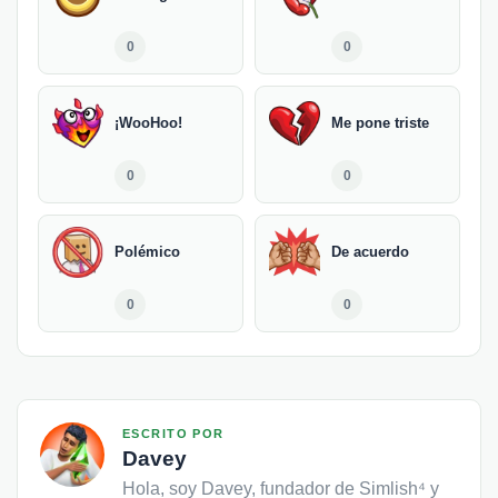
0
0
¡WooHoo!
Me pone triste
0
0
Polémico
De acuerdo
0
0
ESCRITO POR
Davey
Hola, soy Davey, fundador de Simlish⁴ y