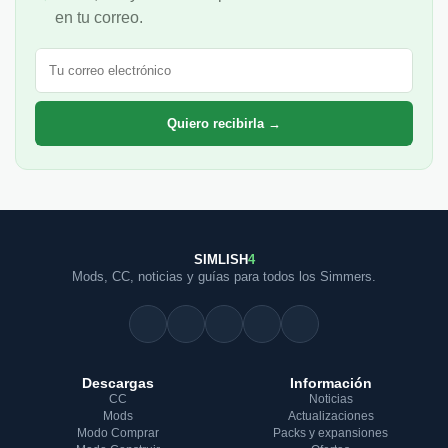
en tu correo.
Correo electrónico
Quiero recibirla →
SIMLISH
4
Mods, CC, noticias y guías para todos los Simmers.
Descargas
Información
CC
Noticias
Mods
Actualizaciones
Modo Comprar
Packs y expansiones