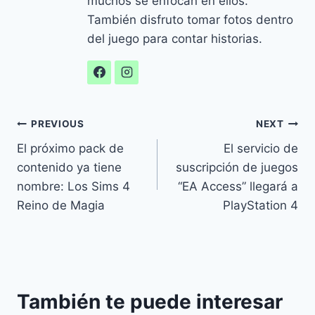
muchos se enfocan en ellos.
También disfruto tomar fotos dentro
del juego para contar historias.
Navegación
PREVIOUS
NEXT
El próximo pack de
El servicio de
de
contenido ya tiene
suscripción de juegos
entradas
nombre: Los Sims 4
“EA Access” llegará a
Reino de Magia
PlayStation 4
También te puede interesar