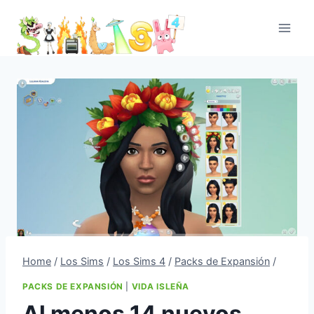
Skip
to
content
Home
/
Los Sims
/
Los Sims 4
/
Packs de Expansión
/
PACKS DE EXPANSIÓN
|
VIDA ISLEÑA
Al menos 14 nuevos