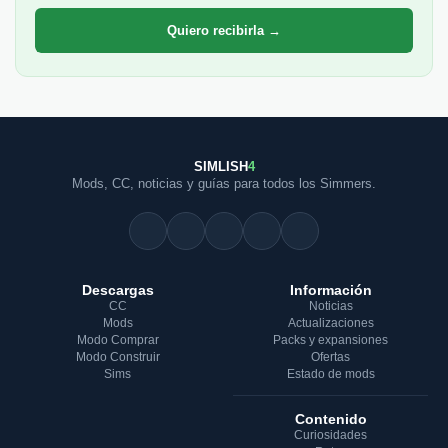
Quiero recibirla →
SIMLISH
4
Mods, CC, noticias y guías para todos los Simmers.
Descargas
Información
CC
Noticias
Mods
Actualizaciones
Modo Comprar
Packs y expansiones
Modo Construir
Ofertas
Sims
Estado de mods
Contenido
Curiosidades