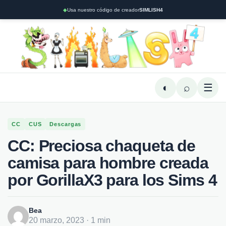
◆
Usa nuestro código de creador
SIMLISH4
◐
⌕
☰
CC
CUS
Descargas
CC: Preciosa chaqueta de
camisa para hombre creada
por GorillaX3 para los Sims 4
Bea
20 marzo, 2023 · 1 min