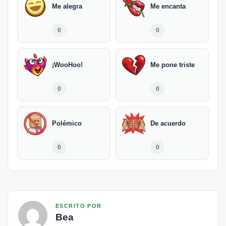
Me alegra
Me encanta
0
0
¡WooHoo!
Me pone triste
0
0
Polémico
De acuerdo
0
0
ESCRITO POR
Bea