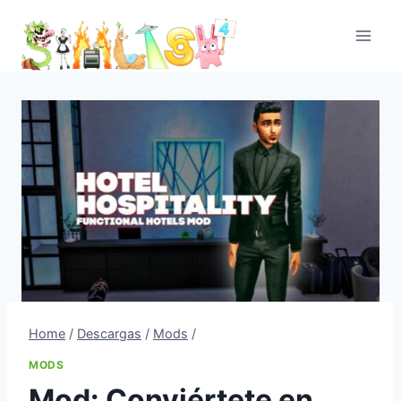
Skip
to
content
Home
/
Descargas
/
Mods
/
MODS
Mod: Conviértete en