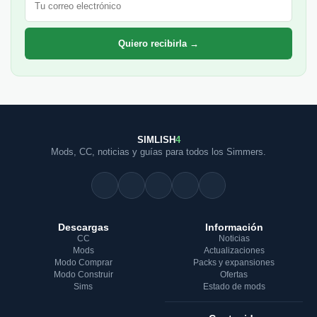
Quiero recibirla →
SIMLISH
4
Mods, CC, noticias y guías para todos los Simmers.
Descargas
Información
CC
Noticias
Mods
Actualizaciones
Modo Comprar
Packs y expansiones
Modo Construir
Ofertas
Sims
Estado de mods