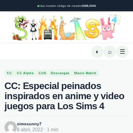
◆
Usa nuestro código de creador
SIMLISH4
◐
⌕
☰
CC
CC Alpha
CUS
Descargas
Maxis Match
CC: Especial peinados
inspirados en anime y video
juegos para Los Sims 4
simssunny7
8 abril, 2022 · 1 min