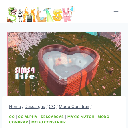
Skip
to
content
Home
/
Descargas
/
CC
/
Modo Construir
/
CC
|
CC ALPHA
|
DESCARGAS
|
MAXIS MATCH
|
MODO
COMPRAR
|
MODO CONSTRUIR