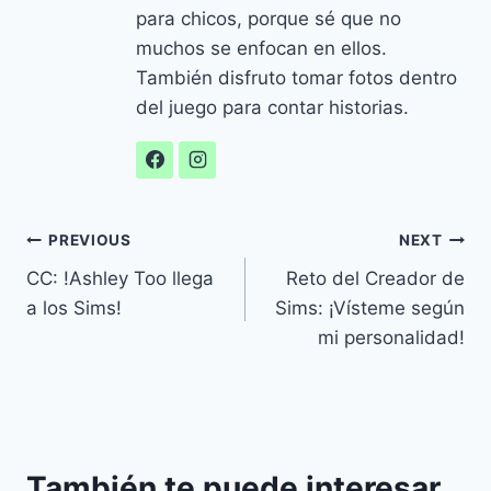
para chicos, porque sé que no
muchos se enfocan en ellos.
También disfruto tomar fotos dentro
del juego para contar historias.
Navegación
PREVIOUS
NEXT
CC: !Ashley Too llega
Reto del Creador de
de
a los Sims!
Sims: ¡Vísteme según
entradas
mi personalidad!
También te puede interesar