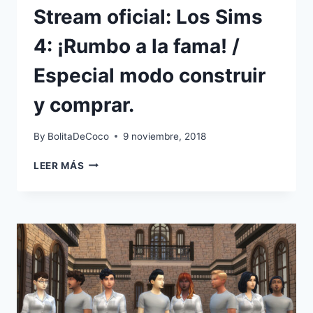
Stream oficial: Los Sims
4: ¡Rumbo a la fama! /
Especial modo construir
y comprar.
By
BolitaDeCoco
9 noviembre, 2018
STREAM
LEER MÁS
OFICIAL:
LOS
SIMS
4:
¡RUMBO
A
LA
FAMA!
/
ESPECIAL