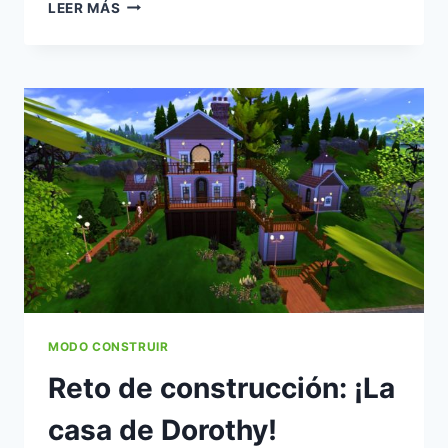
MÁS
LEER MÁS
DE
1000
OBJETOS
“NUEVOS”
SERÁN
AGREGADOS
AL
CATÁLOGO
DEL
MODO
COMPRAR
MODO CONSTRUIR
Reto de construcción: ¡La
casa de Dorothy!