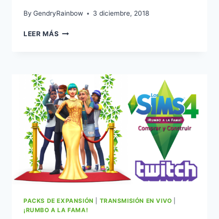
By
GendryRainbow
3 diciembre, 2018
RETO
LEER MÁS
DE
CONSTRUCCIÓN:
¡LA
CASA
DE
DOROTHY!
PACKS DE EXPANSIÓN
|
TRANSMISIÓN EN VIVO
|
¡RUMBO A LA FAMA!