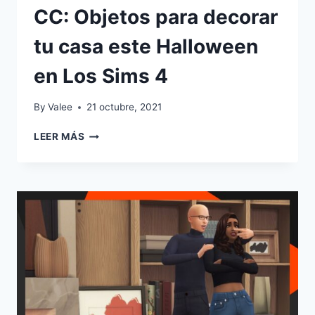
CC: Objetos para decorar
tu casa este Halloween
en Los Sims 4
By
Valee
21 octubre, 2021
CC:
LEER MÁS
OBJETOS
PARA
DECORAR
TU
CASA
ESTE
HALLOWEEN
EN
LOS
SIMS
4