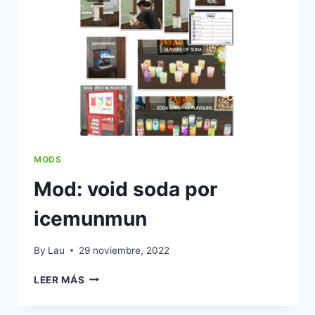
LOS
SIMS
4
MODS
Mod: void soda por
icemunmun
By
Lau
29 noviembre, 2022
MOD:
LEER MÁS
VOID
SODA