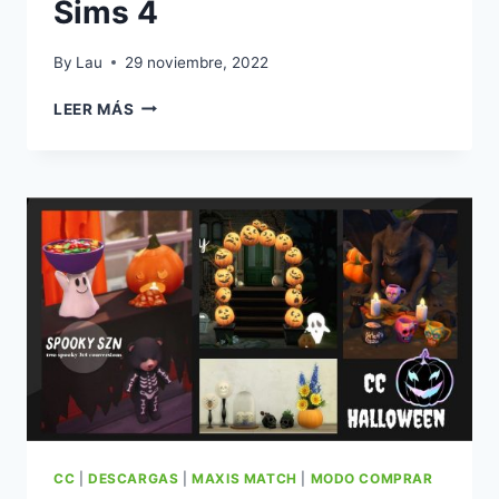
Sims 4
By
Lau
29 noviembre, 2022
CC:
LEER MÁS
ARTÍCULOS
PARA
UNA
SALA
DE
ARTE
POR
MYSHUNOSUN
PARA
LOS
SIMS
4
CC
|
DESCARGAS
|
MAXIS MATCH
|
MODO COMPRAR