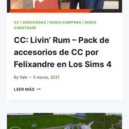
CC
|
DESCARGAS
|
MODO COMPRAR
|
MODO
CONSTRUIR
CC: Livin’ Rum – Pack de
accesorios de CC por
Felixandre en Los Sims 4
By
Vale
5 marzo, 2021
CC:
LEER MÁS
LIVIN’
RUM
–
PACK
DE
ACCESORIOS