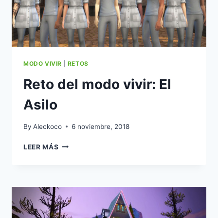
MODO
CONSTRUIR
Y
COMPRAR.
MODO VIVIR
|
RETOS
Reto del modo vivir: El
Asilo
By
Aleckoco
6 noviembre, 2018
RETO
LEER MÁS
DEL
MODO
VIVIR:
EL
ASILO