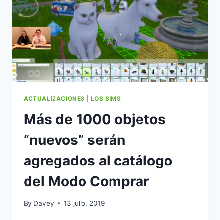
DE
CC
POR
FELIXANDRE
EN
LOS
SIMS
4
ACTUALIZACIONES
|
LOS SIMS
Más de 1000 objetos
“nuevos” serán
agregados al catálogo
del Modo Comprar
By
Davey
13 julio, 2019