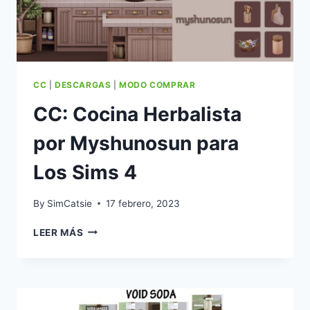
CC
|
DESCARGAS
|
MODO COMPRAR
CC: Cocina Herbalista
por Myshunosun para
Los Sims 4
By
SimCatsie
17 febrero, 2023
CC:
LEER MÁS
COCINA
HERBALISTA
POR
MYSHUNOSUN
PARA