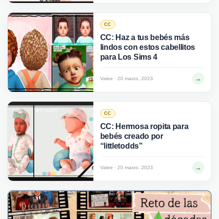
CC
CC: Haz a tus bebés más
lindos con estos cabellitos
para Los Sims 4
→
Valee · 20 marzo, 2023
CC
CC: Hermosa ropita para
bebés creado por
“littletodds”
→
Valee · 20 marzo, 2023