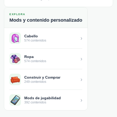
EXPLORA
Mods y contenido personalizado
Cabello
›
574 contenidos
Ropa
›
574 contenidos
Construir y Comprar
›
249 contenidos
Mods de jugabilidad
›
392 contenidos