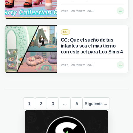
→
Valee · 28 febrero, 2023
CC
CC: Que el sueño de tus
infantes sea el más tierno
con este set para Los Sims 4
→
Valee · 28 febrero, 2023
1
2
3
…
5
Siguiente →