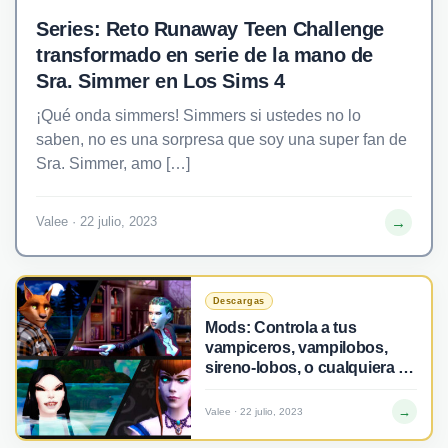
Series: Reto Runaway Teen Challenge
transformado en serie de la mano de
Sra. Simmer en Los Sims 4
¡Qué onda simmers! Simmers si ustedes no lo
saben, no es una sorpresa que soy una super fan de
Sra. Simmer, amo […]
→
Valee · 22 julio, 2023
Descargas
Mods: Controla a tus
vampiceros, vampilobos,
sireno-lobos, o cualquiera de
tus híbridos con este mod en
Los Sims 4
→
Valee · 22 julio, 2023