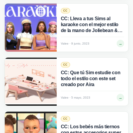
CC
CC: Lleva a tus Sims al
karaoke con el mejor estilo
de la mano de Joliebean &
Imvikai
→
Valee · 9 junio, 2023
CC
CC: Que tú Sim estudie con
todo el estilo con este set
creado por Aira
→
Valee · 5 mayo, 2023
CC
CC: Los bebés más tiernos
con estos accesorios super