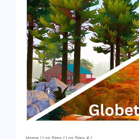
Home
/
Los Sims
/
Los Sims 4
/