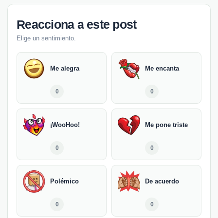
Reacciona a este post
Elige un sentimiento.
Me alegra
Me encanta
0
0
¡WooHoo!
Me pone triste
0
0
Polémico
De acuerdo
0
0