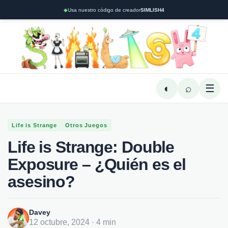
◆
Usa nuestro código de creador
SIMLISH4
◐
⌕
☰
Life is Strange
Otros Juegos
Life is Strange: Double
Exposure – ¿Quién es el
asesino?
Davey
12 octubre, 2024 · 4 min