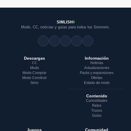
SIMLISH
4
Mods, CC, noticias y guías para todos los Simmers.
Descargas
Información
CC
Noticias
Mods
Actualizaciones
Modo Comprar
Packs y expansiones
Modo Construir
Ofertas
Sims
Estado de mods
Contenido
Curiosidades
Retos
Trucos
Guías
Juegos
Comunidad