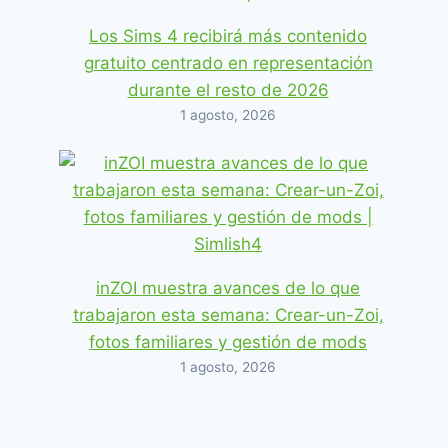
Los Sims 4 recibirá más contenido
gratuito centrado en representación
durante el resto de 2026
1 agosto, 2026
CC: 80 estilos de cabellos
inZOI muestra avances de lo que
diferentes por Saurus para Los
trabajaron esta semana: Crear-un-Zoi,
Sims 4
fotos familiares y gestión de mods
1 agosto, 2026
By
simssunny7
28 noviembre, 2021