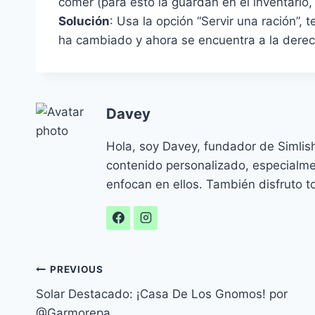
comer (para esto la guardan en el inventario,
Solución
: Usa la opción “Servir una ración”,
ha cambiado y ahora se encuentra a la derec
Davey
Hola, soy Davey, fundador de Simlis
contenido personalizado, especialm
enfocan en ellos. También disfruto to
Navegación
PREVIOUS
Solar Destacado: ¡Casa De Los Gnomos! por
de
@Garmorepa