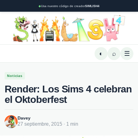
◆
Usa nuestro código de creador
SIMLISH4
◐
⌕
☰
Noticias
Render: Los Sims 4 celebran
el Oktoberfest
Davey
27 septiembre, 2015 · 1 min