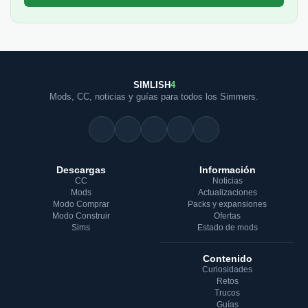
SIMLISH
4
Mods, CC, noticias y guías para todos los Simmers.
Descargas
Información
CC
Noticias
Mods
Actualizaciones
Modo Comprar
Packs y expansiones
Modo Construir
Ofertas
Sims
Estado de mods
Contenido
Curiosidades
Retos
Trucos
Guías