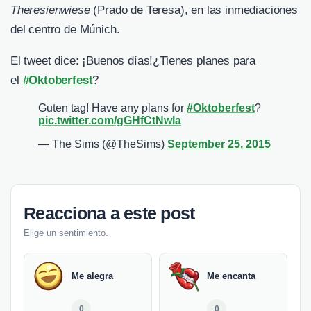
Theresienwiese
(Prado de Teresa), en las inmediaciones
del centro de Múnich.
El tweet dice: ¡Buenos días!¿Tienes planes para
el
#
Oktoberfest
?
Guten tag! Have any plans for
#Oktoberfest
?
pic.twitter.com/gGHfCtNwla
— The Sims (@TheSims)
September 25, 2015
Reacciona a este post
Elige un sentimiento.
Me alegra
Me encanta
0
0