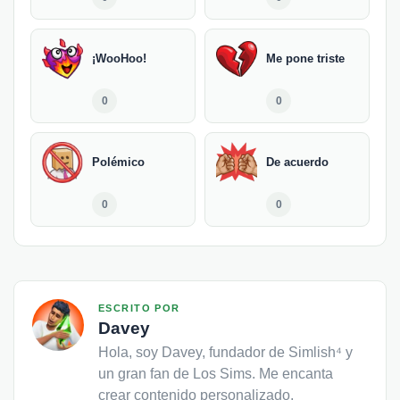
¡WooHoo!
Me pone triste
0
0
Polémico
De acuerdo
0
0
ESCRITO POR
Davey
Hola, soy Davey, fundador de Simlish⁴ y
un gran fan de Los Sims. Me encanta
crear contenido personalizado,