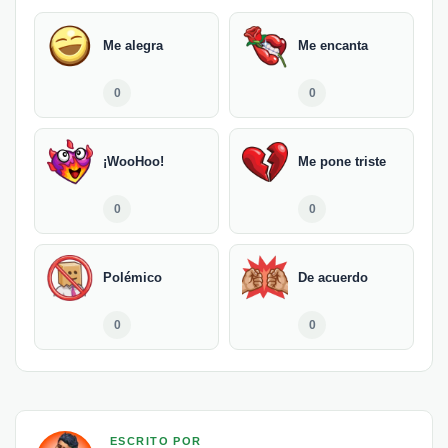
Me alegra
Me encanta
0
0
¡WooHoo!
Me pone triste
0
0
Polémico
De acuerdo
0
0
ESCRITO POR