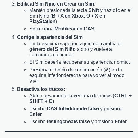
Edita al Sim Niño en Crear un Sim:
Mantén presionada la tecla
Shift
y haz clic en el
Sim Niño (
B + A en Xbox, O + X en
PlayStation
)
Selecciona
Modificar en CAS
Corrige la apariencia del Sim:
En la esquina superior izquierda, cambia el
género del Sim Niño
a otro y vuelve a
cambiarlo al original.
El Sim debería recuperar su apariencia normal.
Presiona el botón de confirmación (
✔
) en la
esquina inferior derecha para volver al modo
Vivir.
Desactiva los trucos:
Abre nuevamente la ventana de trucos (
CTRL +
SHIFT + C
)
Escribe
CAS.fulleditmode false
y presiona
Enter
Escribe
testingcheats false
y presiona
Enter