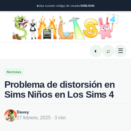
◆
Usa nuestro código de creador
SIMLISH4
◐
⌕
☰
Noticias
Problema de distorsión en
Sims Niños en Los Sims 4
Davey
27 febrero, 2025 · 3 min