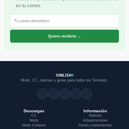
en tu correo.
Correo electrónico
Quiero recibirla →
SIMLISH
4
Mods, CC, noticias y guías para todos los Simmers.
Descargas
Información
CC
Noticias
Mods
Actualizaciones
Modo Comprar
Packs y expansiones