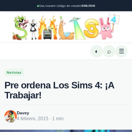
◆
Usa nuestro código de creador
SIMLISH4
◐
⌕
☰
Noticias
Pre ordena Los Sims 4: ¡A
Trabajar!
Davey
4 febrero, 2015 · 1 min