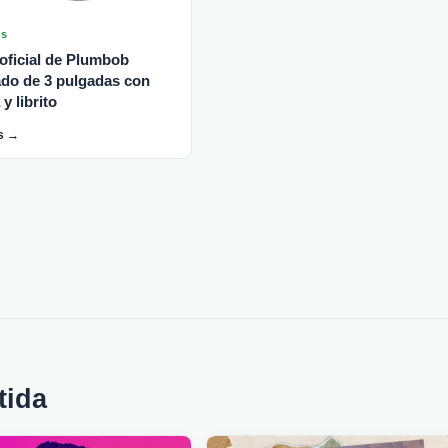
ms
 oficial de Plumbob
ado de 3 pulgadas con
y librito
s →
tida