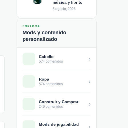
música y librito
6 agosto, 2026
EXPLORA
Mods y contenido
personalizado
Cabello
›
574 contenidos
Ropa
›
574 contenidos
Construir y Comprar
›
249 contenidos
Mods de jugabilidad
›