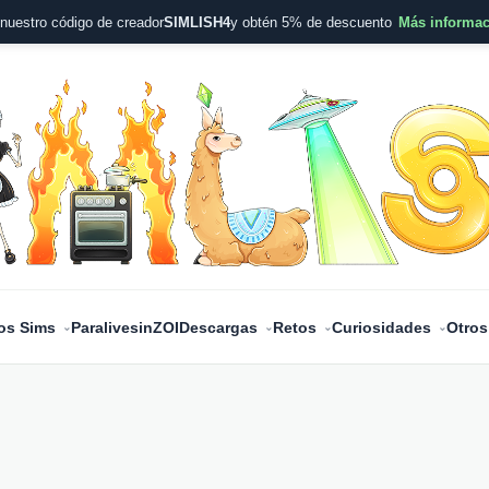
nuestro código de creador
SIMLISH4
y obtén 5% de descuento
Más informa
os Sims
Paralives
inZOI
Descargas
Retos
Curiosidades
Otros