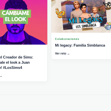
Colaboraciones
Mi legacy: Familia Simblanca
Ver reto →
el Creador de Sims:
le el look a Juan
o! #LosSims4
 →