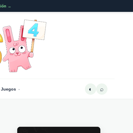
ción →
◐
⌕
 Juegos