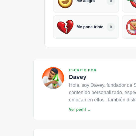
Me alegra
0
Me pone triste
0
ESCRITO POR
Davey
Hola, soy Davey, fundador de S
contenido personalizado, espe
enfocan en ellos. También disfr
Ver perfil →