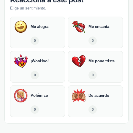
Elige un sentimiento.
Me alegra
Me encanta
0
0
¡WooHoo!
Me pone triste
0
0
Polémico
De acuerdo
0
0