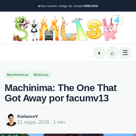
◆
Usa nuestro código de creador
SIMLISH4
◐
⌕
☰
Machinimas
Noticias
Machinima: The One That
Got Away por facumv13
KarlazosV
21 mayo, 2016 · 1 min