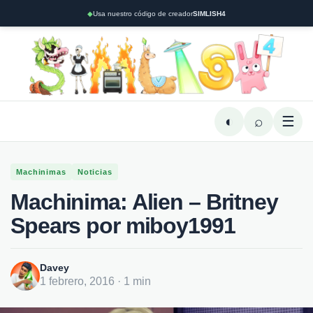
◆
Usa nuestro código de creador
SIMLISH4
◐
⌕
☰
Machinimas
Noticias
Machinima: Alien – Britney
Spears por miboy1991
Davey
1 febrero, 2016 · 1 min