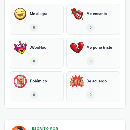
Me alegra
Me encanta
0
0
¡WooHoo!
Me pone triste
0
0
Polémico
De acuerdo
0
0
ESCRITO POR