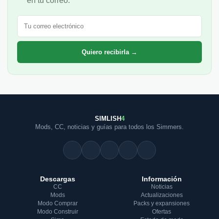
en tu correo.
Correo electrónico
Quiero recibirla →
SIMLISH
4
Mods, CC, noticias y guías para todos los Simmers.
Descargas
Información
CC
Noticias
Mods
Actualizaciones
Modo Comprar
Packs y expansiones
Modo Construir
Ofertas