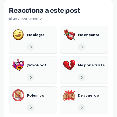
Reacciona a este post
Elige un sentimiento.
Me alegra
Me encanta
0
0
¡WooHoo!
Me pone triste
0
0
Polémico
De acuerdo
0
0