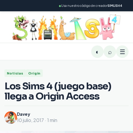
◆
Usa nuestro código de creador
SIMLISH4
◐
⌕
☰
Noticias
Origin
Los Sims 4 (juego base)
llega a Origin Access
Davey
10 julio, 2017 · 1 min