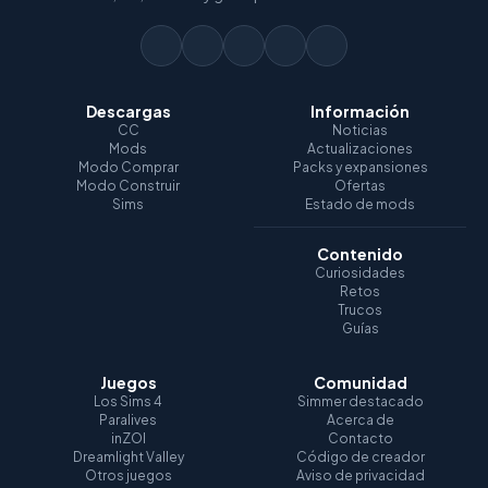
Descargas
Información
CC
Noticias
Mods
Actualizaciones
Modo Comprar
Packs y expansiones
Modo Construir
Ofertas
Sims
Estado de mods
Contenido
Curiosidades
Retos
Trucos
Guías
Juegos
Comunidad
Los Sims 4
Simmer destacado
Paralives
Acerca de
inZOI
Contacto
Dreamlight Valley
Código de creador
Otros juegos
Aviso de privacidad