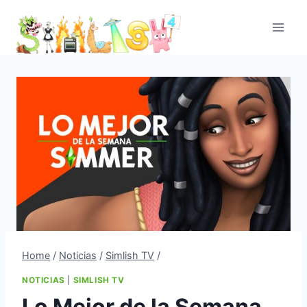
Skip
to
content
Home
/
Noticias
/
Simlish TV
/
NOTICIAS
|
SIMLISH TV
Lo Mejor de la Semana