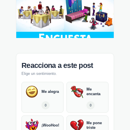
Reacciona a este post
Elige un sentimiento.
Me
Me alegra
encanta
0
0
Me pone
¡WooHoo!
triste