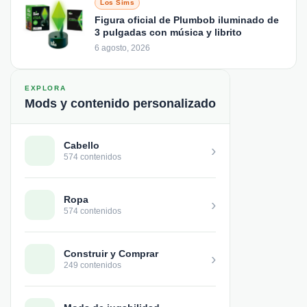
Los Sims
Figura oficial de Plumbob iluminado de
3 pulgadas con música y librito
6 agosto, 2026
EXPLORA
Mods y contenido personalizado
Cabello
›
574 contenidos
Ropa
›
574 contenidos
Construir y Comprar
›
249 contenidos