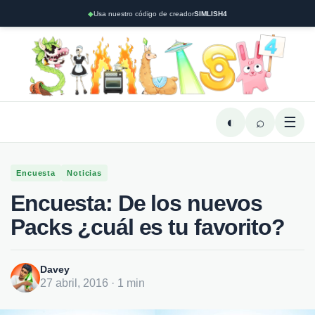
◆
Usa nuestro código de creador
SIMLISH4
◐
⌕
☰
Encuesta
Noticias
Encuesta: De los nuevos
Packs ¿cuál es tu favorito?
Davey
27 abril, 2016 · 1 min