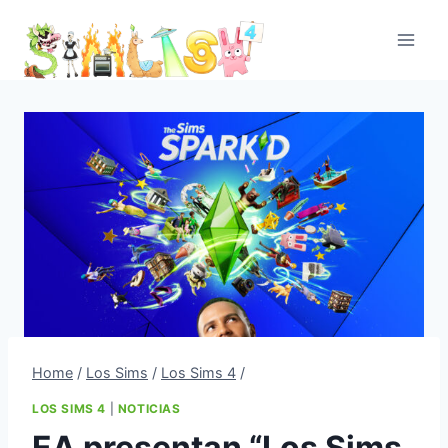
Skip
to
content
Home
/
Los Sims
/
Los Sims 4
/
LOS SIMS 4
|
NOTICIAS
EA presentan “Los Sims