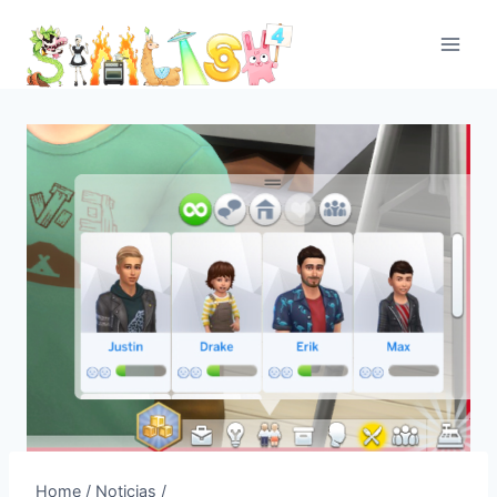
Skip
to
content
Home
/
Noticias
/