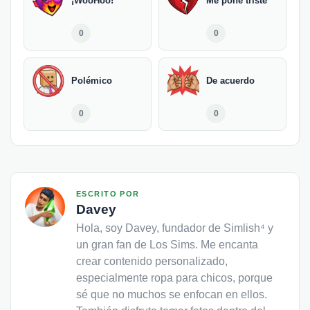
¡WooHoo!
Me pone triste
0
0
Polémico
De acuerdo
0
0
ESCRITO POR
Davey
Hola, soy Davey, fundador de Simlish⁴ y
un gran fan de Los Sims. Me encanta
crear contenido personalizado,
especialmente ropa para chicos, porque
sé que no muchos se enfocan en ellos.