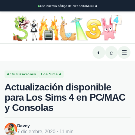
◆
Usa nuestro código de creador
SIMLISH4
◐
⌕
☰
Actualizaciones
Los Sims 4
Actualización disponible
para Los Sims 4 en PC/MAC
y Consolas
Davey
7 diciembre, 2020 · 11 min