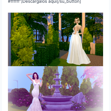
#ffffff”]Descárgalos aquí[/su_button]