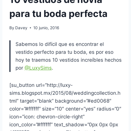
para tu boda perfecta
By
Davey
10 junio, 2016
Sabemos lo difícil que es encontrar el
vestido perfecto para tu boda, es por eso
hoy te traemos 10 vestidos increíbles hechos
por
@
LuxySims
.
[su_button url=”http://luxy-
sims.blogspot.mx/2015/08/weddingcollection.h
tml” target=”blank” background=”#ed0068″
color=”#ffffff” size=”10″ center=”yes” radius=”0″
icon=”icon: chevron-circle-right”
icon_color=”#ffffff” text_shadow=”0px 0px 0px