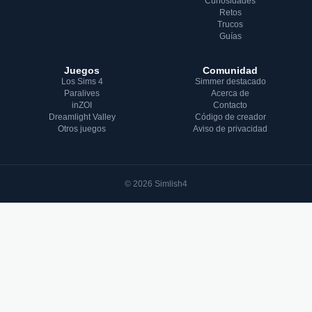
Curiosidades
Retos
Trucos
Guías
Juegos
Comunidad
Los Sims 4
Simmer destacado
Paralives
Acerca de
inZOI
Contacto
Dreamlight Valley
Código de creador
Otros juegos
Aviso de privacidad
© 2026 Simlish4