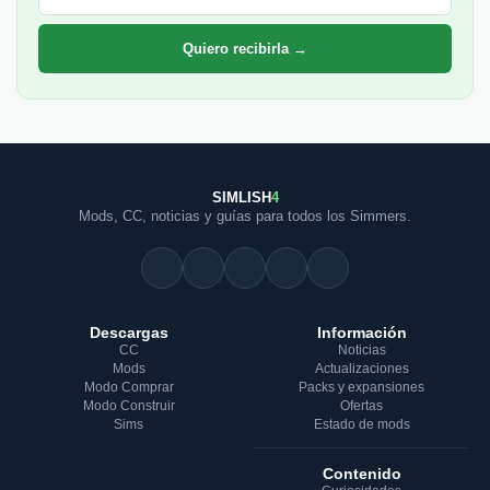
Quiero recibirla →
SIMLISH
4
Mods, CC, noticias y guías para todos los Simmers.
Descargas
Información
CC
Noticias
Mods
Actualizaciones
Modo Comprar
Packs y expansiones
Modo Construir
Ofertas
Sims
Estado de mods
Contenido