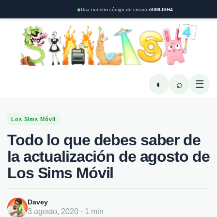
◆
Usa nuestro código de creador
SIMLISH4
◐
⌕
☰
Los Sims Móvil
Todo lo que debes saber de
la actualización de agosto de
Los Sims Móvil
Davey
3 agosto, 2020 · 1 min