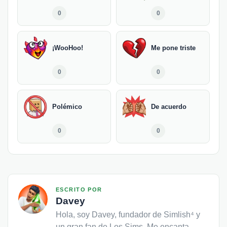
0
0
¡WooHoo!
Me pone triste
0
0
Polémico
De acuerdo
0
0
ESCRITO POR
Davey
Hola, soy Davey, fundador de Simlish⁴ y
un gran fan de Los Sims. Me encanta