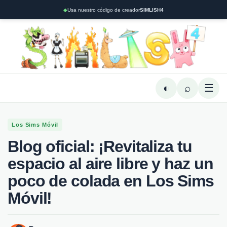
◆
Usa nuestro código de creador
SIMLISH4
◐
⌕
☰
Los Sims Móvil
Blog oficial: ¡Revitaliza tu
espacio al aire libre y haz un
poco de colada en Los Sims
Móvil!